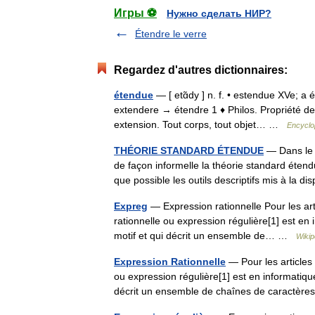
Игры ⚽
Нужно сделать НИР?
Étendre le verre
Regardez d'autres dictionnaires:
étendue
— [ etɑ̃dy ] n. f. • estendue XVe; a é
extendere → étendre 1 ♦ Philos. Propriété de
extension. Tout corps, tout objet… …
Encyclo
THÉORIE STANDARD ÉTENDUE
— Dans le c
de façon informelle la théorie standard étendu
que possible les outils descriptifs mis à la
Expreg
— Expression rationnelle Pour les art
rationnelle ou expression régulière[1] est en
motif et qui décrit un ensemble de… …
Wikip
Expression Rationnelle
— Pour les articles
ou expression régulière[1] est en informatiqu
décrit un ensemble de chaînes de caract