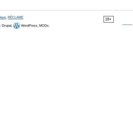
ique
,
RÉCLAME
18+
Drupal,
WordPress, MODx.