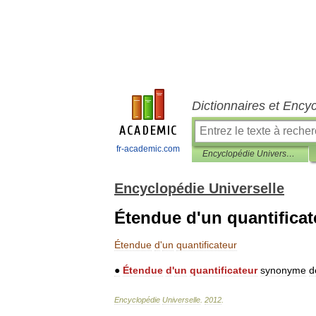
Dictionnaires et Ency
fr-academic.com
Encyclopédie Universelle
Encyclopédie Universelle
Étendue d'un quantificat
Étendue
d
'
un
quantificateur
●
Étendue
d
'
un
quantificateur
synonyme
d
Encyclopédie
Universelle
.
2012
.